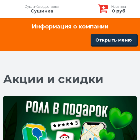
Суши-бар доставка
Корзина
Сушинка
0
руб
Информация о компании
Открыть меню
Акции и скидки